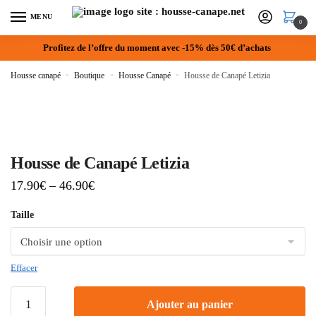
MENU
0
Profitez de l’offre du moment avec -15% dès 50€ d’achats
Housse canapé
»
Boutique
»
Housse Canapé
»
Housse de Canapé Letizia
Housse de Canapé Letizia
17.90
€
–
46.90
€
Taille
Effacer
Ajouter au panier