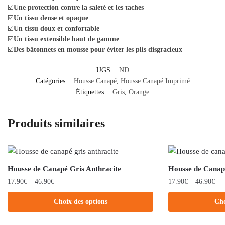
☑️
Une protection contre la saleté et les taches
☑️
Un tissu dense et opaque
☑️
Un tissu doux et confortable
☑️
Un tissu extensible haut de gamme
☑️
Des bâtonnets en mousse pour éviter les plis disgracieux
UGS :
ND
Catégories :
Housse Canapé
,
Housse Canapé Imprimé
Étiquettes :
Gris
,
Orange
Produits similaires
Housse de Canapé Gris Anthracite
Housse de Canap
17.90
€
–
46.90
€
17.90
€
–
46.90
€
Choix des options
Cho