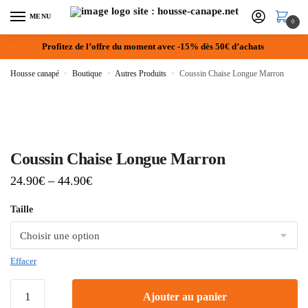
MENU
0
Profitez de l’offre du moment avec -15% dès 50€ d’achats
Housse canapé
»
Boutique
»
Autres Produits
»
Coussin Chaise Longue Marron
Coussin Chaise Longue Marron
24.90
€
–
44.90
€
Taille
Effacer
Ajouter au panier