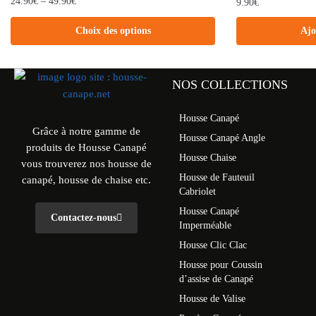
24.90
€
–
49.90
€
9.90
€
Choix des options
Ajo
NOS COLLECTIONS
Housse Canapé
Grâce à notre gamme de
Housse Canapé Angle
produits de Housse Canapé
Housse Chaise
vous trouverez nos housse de
Housse de Fauteuil
canapé, housse de chaise etc.
Cabriolet
Housse Canapé
Contactez-nous
Imperméable
Housse Clic Clac
Housse pour Coussin
d’assise de Canapé
Housse de Valise