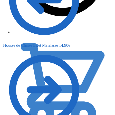
0.00
€
Housse de Chaise Effet Matelassé
14.90
€