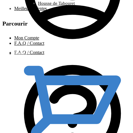
Housse de Tabouret
Meilleures Ventes
Parcourir
Mon Compte
F.A.Q / Contact
F.A.Q / Contact
0.00
€