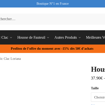
Boutique N°1 en France
c Clac
Housse de Fauteuil
Autres Produits
Meilleures V
Profitez de l’offre du moment avec -15% dès 50€ d’achats
ic Clac Loriana
Hous
37.90
€
Taille