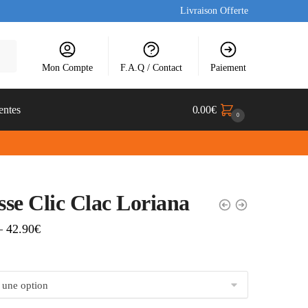
Livraison Offerte
Mon Compte
F.A.Q / Contact
Paiement
entes
0.00
€
0
se Clic Clac Loriana
–
42.90
€