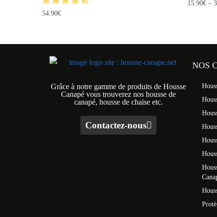
15.90
€
–
3
54.90
€
NOS 
Grâce à notre gamme de produits de Housse
Hous
Canapé vous trouverez nos housse de
Hous
canapé, housse de chaise etc.
Hous
Contactez-nous
Houss
Hous
Houss
Houss
Cana
Houss
Prot