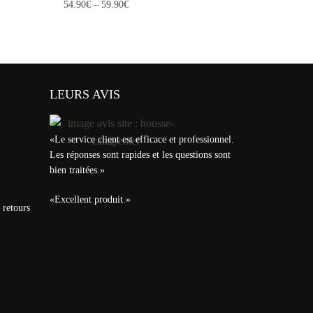
54.90
€
–
59.90
€
LEURS AVIS
«
Le service client est efficace et professionnel.
Les réponses sont rapides et les questions sont
bien traitées.
»
«
Excellent produit.
»
 retours