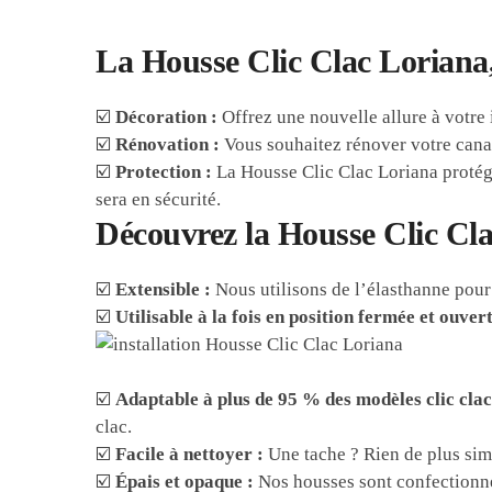
La Housse Clic Clac Loriana,
☑️
Décoration :
Offrez une nouvelle allure à votre
☑️
Rénovation :
Vous souhaitez rénover votre canapé
☑️
Protection :
La Housse Clic Clac Loriana protégera
sera en sécurité.
Découvrez la Housse Clic Cla
☑️
Extensible :
Nous utilisons de l’élasthanne pour 
☑️
Utilisable à la fois en position fermée et ouvert
☑️
Adaptable à plus de 95 % des modèles clic clac
clac.
☑️
Facile à nettoyer :
Une tache ? Rien de plus sim
☑️
Épais et opaque :
Nos housses sont confectionnées