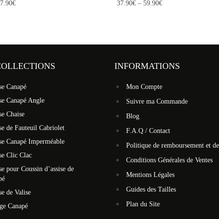
7.90
€
37.90
€
–
59.90
€
COLLECTIONS
INFORMATIONS
se Canapé
Mon Compte
se Canapé Angle
Suivre ma Commande
se Chaise
Blog
e de Fauteuil Cabriolet
F.A.Q / Contact
se Canapé Imperméable
Politique de remboursement et de
e Clic Clac
Conditions Générales de Ventes
e pour Coussin d’assise de
Mentions Légales
pé
Guides des Tailles
e de Valise
Plan du Site
ège Canapé