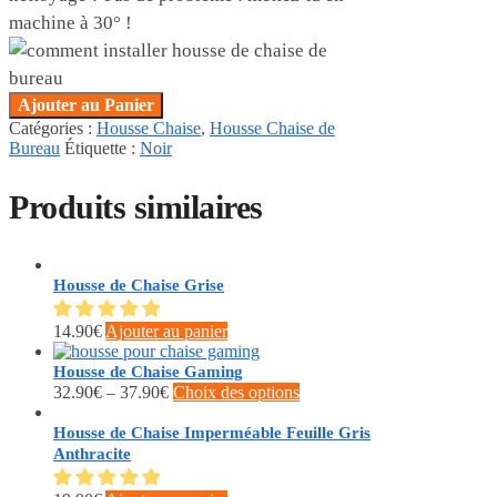
machine à 30° !
Ajouter au Panier
Catégories :
Housse Chaise
,
Housse Chaise de
Bureau
Étiquette :
Noir
Produits similaires
Housse de Chaise Grise
14.90
€
Ajouter au panier
Housse de Chaise Gaming
Ce
32.90
€
–
37.90
€
Choix des options
produit
a
Housse de Chaise Imperméable Feuille Gris
plusieurs
Anthracite
variations.
Les