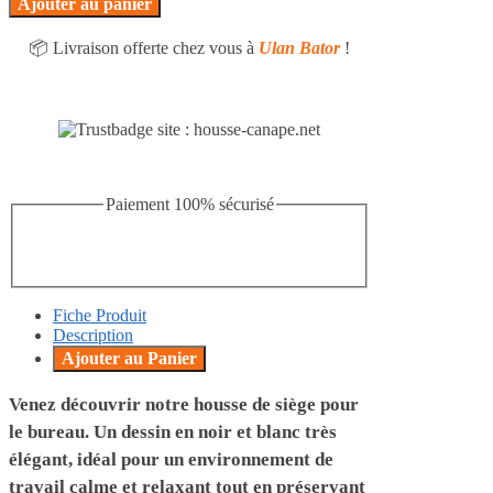
Ajouter au panier
Housse
Vagues
de
Noires
📦 Livraison offerte chez vous à
Ulan Bator
!
Chaise
de
Bureau
Vagues
Noires
Paiement 100% sécurisé
Fiche Produit
Description
Ajouter au Panier
Venez découvrir notre
housse de siège
pour
le bureau. Un
dessin en noir et blanc
très
élégant, idéal pour un environnement de
travail
calme et relaxant
tout en
préservant