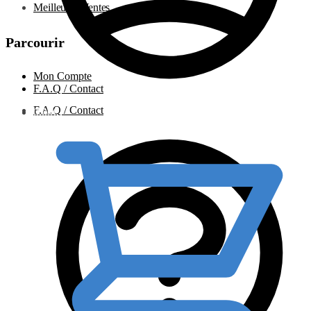
Meilleures Ventes
Parcourir
Mon Compte
F.A.Q / Contact
F.A.Q / Contact
0.00
€