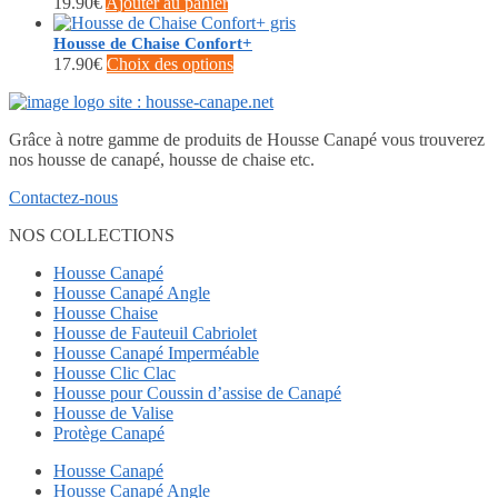
19.90
€
Ajouter au panier
options
peuvent
Housse de Chaise Confort+
être
Ce
17.90
€
Choix des options
choisies
produit
sur
a
la
plusieurs
page
Grâce à notre gamme de produits de Housse Canapé vous trouverez
variations.
du
nos housse de canapé, housse de chaise etc.
Les
produit
options
Contactez-nous
peuvent
être
NOS COLLECTIONS
choisies
sur
Housse Canapé
la
Housse Canapé Angle
page
Housse Chaise
du
Housse de Fauteuil Cabriolet
produit
Housse Canapé Imperméable
Housse Clic Clac
Housse pour Coussin d’assise de Canapé
Housse de Valise
Protège Canapé
Housse Canapé
Housse Canapé Angle