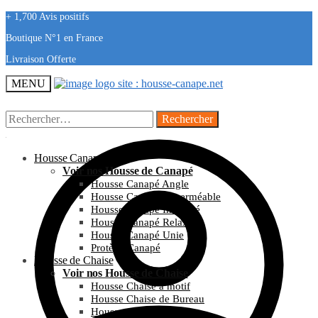
+ 1,700 Avis positifs
Boutique N°1 en France
Livraison Offerte
MENU
Rechercher :
Housse Canapé
Voir nos Housse de Canapé
Housse Canapé Angle
Housse Canapé Imperméable
Housse Canapé Imprimé
Housse Canapé Relax
Housse Canapé Unie
Protège Canapé
Housse de Chaise
Voir nos Housse de Chaise
Housse Chaise à motif
Housse Chaise de Bureau
Housse Chaise Mariage