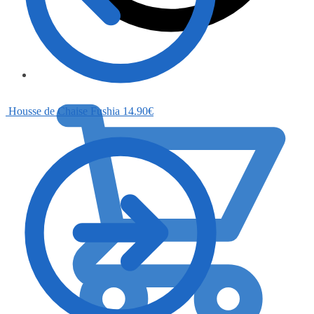
0.00
€
Housse de Chaise Fushia
14.90
€