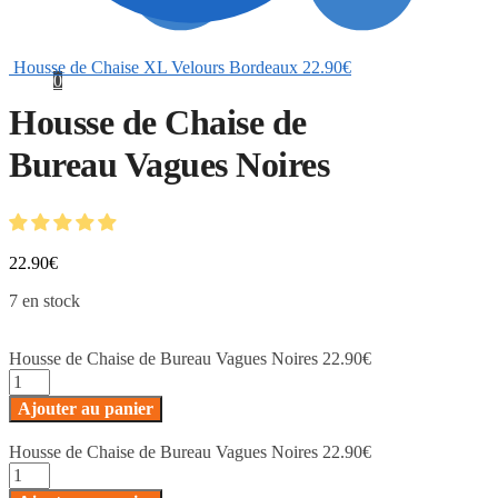
Housse de Chaise XL Velours Bordeaux
22.90
€
0
Housse de Chaise de
Bureau Vagues Noires
22.90
€
7 en stock
Housse de Chaise de Bureau Vagues Noires
22.90
€
quantité
de
Ajouter au panier
Housse
de
Housse de Chaise de Bureau Vagues Noires
22.90
€
Chaise
quantité
de
de
Bureau