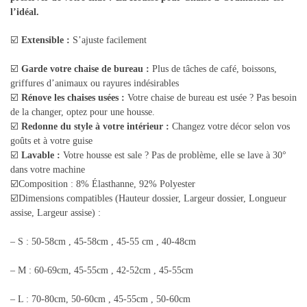
l’idéal.
☑️
Extensible :
S’ajuste facilement
☑️
Garde votre chaise de bureau :
Plus de tâches de café, boissons,
griffures d’animaux ou rayures indésirables
☑️
Rénove les chaises usées :
Votre chaise de bureau est usée ? Pas besoin
de la changer, optez pour une housse.
☑️
Redonne du style à votre intérieur :
Changez votre décor selon vos
goûts et à votre guise
☑️
Lavable :
Votre housse est sale ? Pas de problème, elle se lave à 30°
dans votre machine
☑️Composition : 8% Élasthanne, 92% Polyester
☑️Dimensions compatibles (Hauteur dossier, Largeur dossier, Longueur
assise, Largeur assise) :
– S : 50-58cm , 45-58cm , 45-55 cm , 40-48cm
– M : 60-69cm, 45-55cm , 42-52cm , 45-55cm
– L : 70-80cm, 50-60cm , 45-55cm , 50-60cm