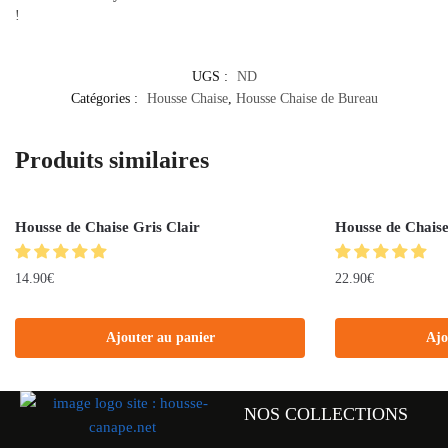
!
UGS :
ND
Catégories :
Housse Chaise
,
Housse Chaise de Bureau
Produits similaires
Housse de Chaise Gris Clair
Housse de Chais
14.90
€
22.90
€
Ajouter au panier
Ajo
NOS COLLECTIONS