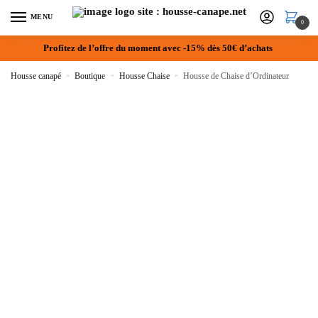
MENU
0
Profitez de l’offre du moment avec -15% dès 50€ d’achats
Housse canapé
»
Boutique
»
Housse Chaise
»
Housse de Chaise d’Ordinateur