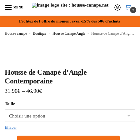
MENU
0
Profitez de l’offre du moment avec -15% dès 50€ d’achats
Housse canapé
»
Boutique
»
Housse Canapé Angle
»
Housse de Canapé d’Angle Contemporaine
Housse de Canapé d’Angle
Contemporaine
31.90
€
–
46.90
€
Taille
Effacer