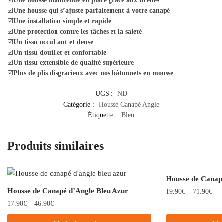
☑️
Une housse maintenue en place grâce aux ficelles
☑️
Une housse qui s’ajuste parfaitement à votre canapé
☑️
Une installation simple et rapide
☑️
Une protection contre les tâches et la saleté
☑️
Un tissu occultant et dense
☑️
Un tissu douillet et confortable
☑️
Un tissu extensible de qualité supérieure
☑️
Plus de plis disgracieux avec nos bâtonnets en mousse
UGS :
ND
Catégorie :
Housse Canapé Angle
Étiquette :
Bleu
Produits similaires
Housse de Canap
Housse de Canapé d’Angle Bleu Azur
19.90
€
–
71.90
€
17.90
€
–
46.90
€