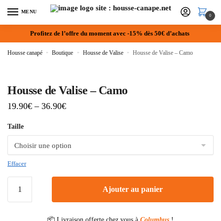
MENU
0
Profitez de l’offre du moment avec -15% dès 50€ d’achats
Housse canapé
»
Boutique
»
Housse de Valise
»
Housse de Valise – Camo
Housse de Valise – Camo
19.90
€
–
36.90
€
Taille
Effacer
Ajouter au panier
📦 Livraison offerte chez vous à
Columbus
!