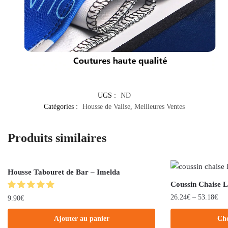
UGS :
ND
Catégories :
Housse de Valise
,
Meilleures Ventes
Produits similaires
Housse Tabouret de Bar – Imelda
Coussin Chaise 
26.24
€
–
53.18
€
9.90
€
Ajouter au panier
Cho