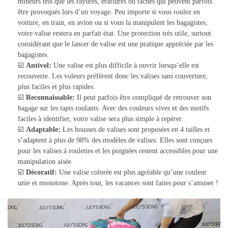
mineurs tels que les rayures, éraflures ou taches qui peuvent parfois
être provoqués lors d’un voyage. Peu importe si vous roulez en
voiture, en train, en avion ou si vous la manipulent les bagagistes,
votre valise restera en parfait état. Une protection très utile, surtout
considérant que le lancer de valise est une pratique appréciée par les
bagagistes.
☑️
Antivol:
Une valise est plus difficile à ouvrir lorsqu’elle est
recouverte. Les voleurs préfèrent donc les valises sans couverture,
plus faciles et plus rapides.
☑️
Reconnaissable:
Il peut parfois être compliqué de retrouver son
bagage sur les tapis roulants. Avec des couleurs vives et des motifs
faciles à identifier, votre valise sera plus simple à repérer.
☑️
Adaptable:
Les housses de valises sont proposées en 4 tailles et
s’adaptent à plus de 98% des modèles de valises. Elles sont conçues
pour les valises à roulettes et les poignées restent accessibles pour une
manipulation aisée.
☑️
Décoratif:
Une valise colorée est plus agréable qu’une couleur
unie et monotone. Après tout, les vacances sont faites pour s’amuser !