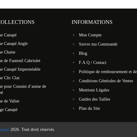
COLLECTIONS
INFORMATIONS
se Canapé
Mon Compte
se Canapé Angle
Suivre ma Commande
se Chaise
Blog
e de Fauteuil Cabriolet
F.A.Q / Contact
se Canapé Imperméable
Politique de remboursement et de
e Clic Clac
Conditions Générales de Ventes
e pour Coussin d’assise de
Mentions Légales
pé
Guides des Tailles
e de Valise
Plan du Site
ège Canapé
anapé.
2026. Tout droit réservés.