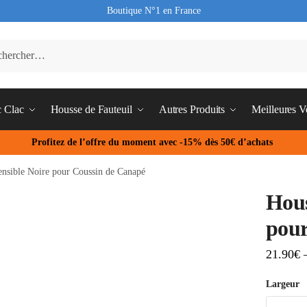
Boutique N°1 en France
c Clac
Housse de Fauteuil
Autres Produits
Meilleures V
Profitez de l’offre du moment avec -15% dès 50€ d’achats
ensible Noire pour Coussin de Canapé
Hous
pour
21.90
€
Largeur