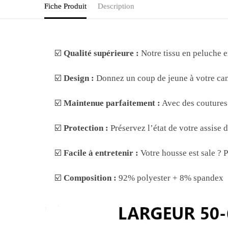
Fiche Produit
Description
☑️
Qualité supérieure :
Notre tissu en peluche e
☑️
Design :
Donnez un coup de jeune à votre can
☑️
Maintenue parfaitement :
Avec des coutures 
☑️
Protection :
Préservez l’état de votre assise
☑️
Facile à entretenir :
Votre housse est sale ? Pa
☑️
Composition :
92% polyester + 8% spandex