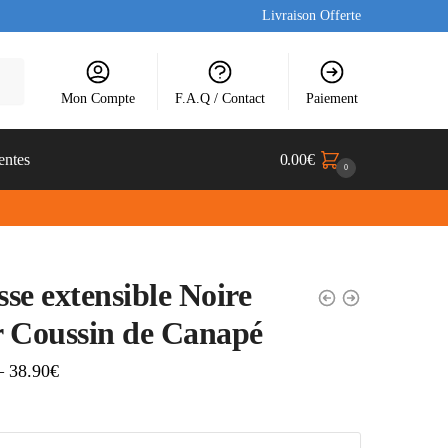
Livraison Offerte
Mon Compte
F.A.Q / Contact
Paiement
entes
0.00
€
0
se extensible Noire
 Coussin de Canapé
–
38.90
€