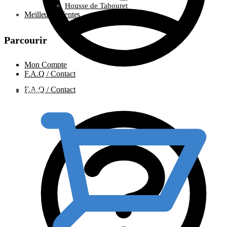
Housse de Tabouret
Meilleures Ventes
Parcourir
Mon Compte
F.A.Q / Contact
F.A.Q / Contact
0.00
€