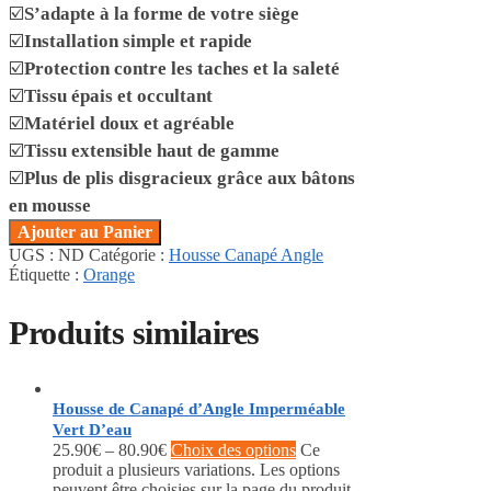
☑️
S’adapte à la forme de votre siège
☑️
Installation simple et rapide
☑️
Protection contre les taches et la saleté
☑️
Tissu épais et occultant
☑️
Matériel doux et agréable
☑️
Tissu extensible haut de gamme
☑️
Plus de plis disgracieux grâce aux bâtons
en mousse
Ajouter au Panier
UGS :
ND
Catégorie :
Housse Canapé Angle
Étiquette :
Orange
Produits similaires
Housse de Canapé d’Angle Imperméable
Vert D’eau
25.90
€
–
80.90
€
Choix des options
Ce
produit a plusieurs variations. Les options
peuvent être choisies sur la page du produit