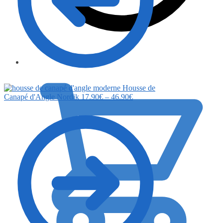
0.00
€
Housse de
Canapé d'Angle Nordik
17.90
€
–
46.90
€