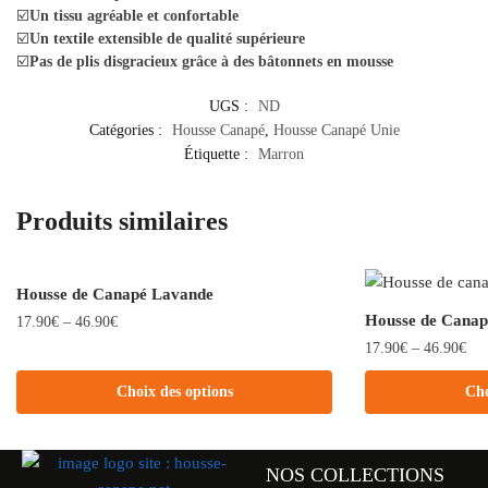
☑️
Un tissu agréable et confortable
☑️
Un textile extensible de qualité supérieure
☑️
Pas de plis disgracieux grâce à des bâtonnets en mousse
UGS :
ND
Catégories :
Housse Canapé
,
Housse Canapé Unie
Étiquette :
Marron
Produits similaires
Housse de Canapé Lavande
Housse de Canap
17.90
€
–
46.90
€
17.90
€
–
46.90
€
Choix des options
Cho
NOS COLLECTIONS