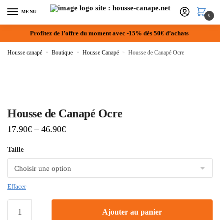
MENU
0
Profitez de l’offre du moment avec -15% dès 50€ d’achats
Housse canapé
»
Boutique
»
Housse Canapé
»
Housse de Canapé Ocre
Housse de Canapé Ocre
17.90
€
–
46.90
€
Taille
Effacer
Ajouter au panier