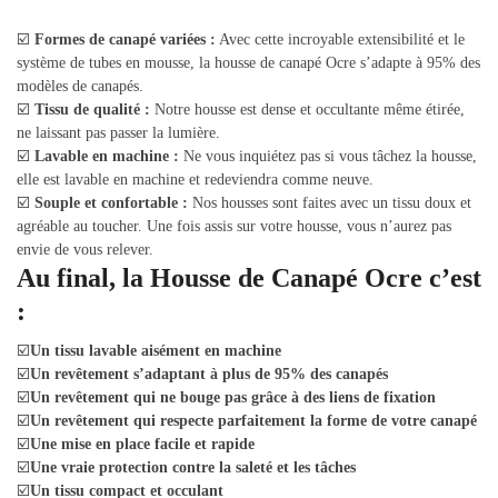
☑️
Formes de canapé variées :
Avec cette incroyable extensibilité et le
système de tubes en mousse, la housse de canapé Ocre s’adapte à 95% des
modèles de canapés.
☑️
Tissu de qualité :
Notre housse est dense et occultante même étirée,
ne laissant pas passer la lumière.
☑️
Lavable en machine :
Ne vous inquiétez pas si vous tâchez la housse,
elle est lavable en machine et redeviendra comme neuve.
☑️
Souple et confortable :
Nos housses sont faites avec un tissu doux et
agréable au toucher. Une fois assis sur votre housse, vous n’aurez pas
envie de vous relever.
Au final, la Housse de Canapé Ocre c’est
:
☑️
Un tissu lavable aisément en machine
☑️
Un revêtement s’adaptant à plus de 95% des canapés
☑️
Un revêtement qui ne bouge pas grâce à des liens de fixation
☑️
Un revêtement qui respecte parfaitement la forme de votre canapé
☑️
Une mise en place facile et rapide
☑️
Une vraie protection contre la saleté et les tâches
☑️
Un tissu compact et occulant