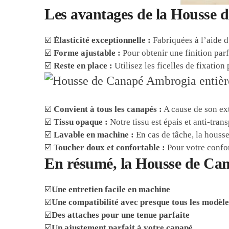
Les avantages de la Housse
☑️
Élasticité exceptionnelle :
Fabriquées à l’aide 
☑️
Forme ajustable :
Pour obtenir une finition parf
☑️
Reste en place :
Utilisez les ficelles de fixation
☑️
Convient à tous les canapés :
A cause de son ext
☑️
Tissu opaque :
Notre tissu est épais et anti-tran
☑️
Lavable en machine :
En cas de tâche, la housse
☑️
Toucher doux et confortable :
Pour votre confort
En résumé, la Housse de Can
☑️
Une entretien facile en machine
☑️
Une compatibilité avec presque tous les modèl
☑️
Des attaches pour une tenue parfaite
☑️
Un ajustement parfait à votre canapé