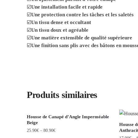
☑️
Une installation facile et rapide
☑️
Une protection contre les tâches et les saletés
☑️
Un tissu dense et occultant
☑️
Un tissu doux et agréable
☑️
Une matière extensible de qualité supérieure
☑️
Une finition sans plis avec des bâtons en mouss
Produits similaires
Housse de Canapé d’Angle Imperméable
Beige
Housse d
Anthraci
25.90
€
–
80.90
€