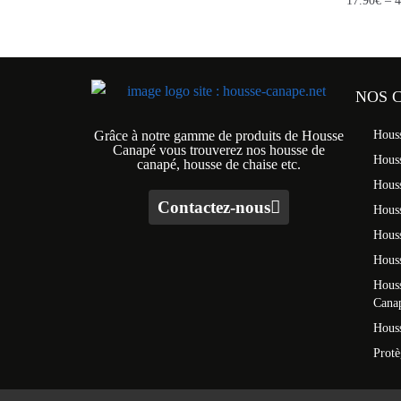
17.90
€
–
4
NOS 
Grâce à notre gamme de produits de Housse
Hous
Canapé vous trouverez nos housse de
Hous
canapé, housse de chaise etc.
Hous
Contactez-nous
Houss
Hous
Houss
Houss
Cana
Houss
Prot