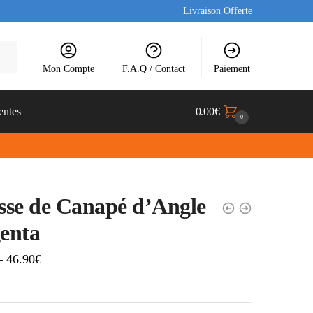
Livraison Offerte
Mon Compte
F.A.Q / Contact
Paiement
entes
0.00
€
0
se de Canapé d’Angle
enta
–
46.90
€