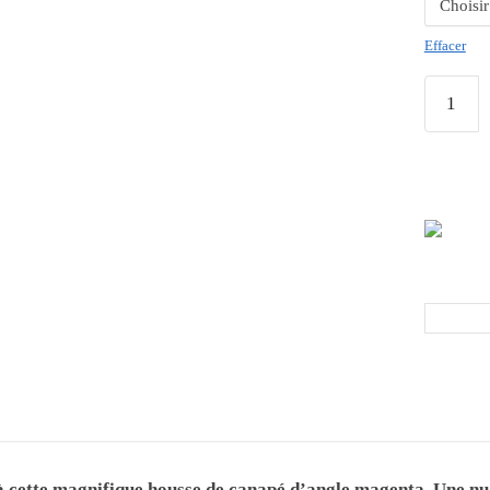
Effacer
 cette magnifique housse de canapé d’angle magenta. Une nua