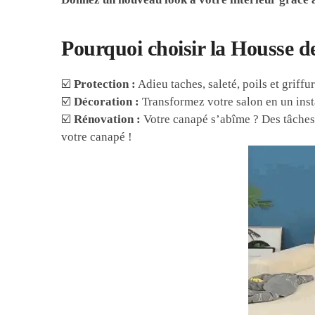
Pourquoi choisir la Housse 
☑️
Protection :
Adieu taches, saleté, poils et griff
☑️
Décoration :
Transformez votre salon en un insta
☑️
Rénovation :
Votre canapé s’abîme ? Des tâches 
votre canapé !