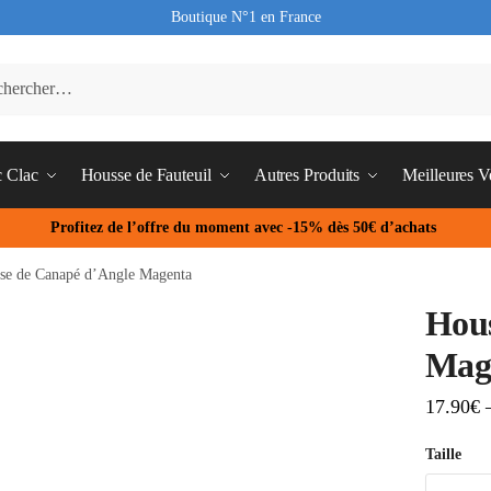
Boutique N°1 en France
c Clac
Housse de Fauteuil
Autres Produits
Meilleures V
Profitez de l’offre du moment avec -15% dès 50€ d’achats
se de Canapé d’Angle Magenta
Hous
Mag
17.90
€
Taille