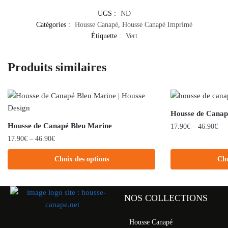
UGS :
ND
Catégories :
Housse Canapé
,
Housse Canapé Imprimé
Étiquette :
Vert
Produits similaires
Housse de Canapé
Housse de Canapé Bleu Marine
17.90
€
–
46.90
€
17.90
€
–
46.90
€
Choix des options
Cho
NOS COLLECTIONS
Housse Canapé