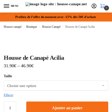
MENU
0
Profitez de l’offre du moment avec -15% dès 50€ d’achats
Housse canapé
»
Boutique
»
Housse Canapé
»
Housse de Canapé Acilia
Housse de Canapé Acilia
31.90
€
–
46.90
€
Taille
Effacer
Ajouter au panier