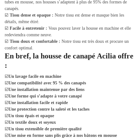
tubes en mousse, nos housses s’adaptent à plus de 95% des formes de
canapés.
☑️
Tissu dense et opaque :
Notre tissu est dense et masque bien les
détails, même étiré.
☑️
Facile à entretenir :
Vous pouvez laver la housse en machine et elle
redeviendra comme neuve.
☑️
Tissu doux et confortable :
Notre tissu est très doux et procure un
confort optimal.
En bref, la housse de canapé Acilia offre
:
☑️
Un lavage facile en machine
☑️
Une compatibilité avec 95 % des canapés
☑️
Une installation maintenue par des liens
☑️
Une forme qui s’adapte à votre canapé
☑️
Une installation facile et rapide
☑️
Une protection contre la saleté et les taches
☑️
Un tissu épais et opaque
☑️
Un textile doux et soyeux
☑️
Un tissu extensible de première qualité
☑️
Une mise en forme sans plis grâce à nos bâtons en mousse