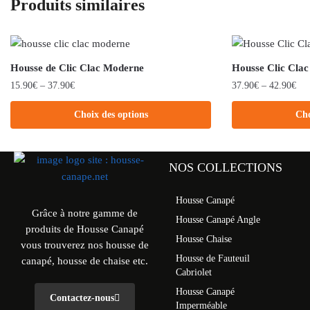
Produits similaires
Housse de Clic Clac Moderne
Housse Clic Clac
15.90
€
–
37.90
€
37.90
€
–
42.90
€
Choix des options
Cho
NOS COLLECTIONS
Housse Canapé
Grâce à notre gamme de
Housse Canapé Angle
produits de Housse Canapé
Housse Chaise
vous trouverez nos housse de
Housse de Fauteuil
canapé, housse de chaise etc.
Cabriolet
Housse Canapé
Contactez-nous
Imperméable