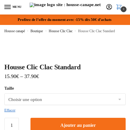
MENU
0
Profitez de l’offre du moment avec -15% dès 50€ d’achats
Housse canapé
»
Boutique
»
Housse Clic Clac
»
Housse Clic Clac Standard
Housse Clic Clac Standard
15.90
€
–
37.90
€
Taille
Effacer
Ajouter au panier