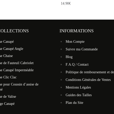
14.90
€
COLLECTIONS
INFORMATIONS
se Canapé
Mon Compte
se Canapé Angle
Suivre ma Commande
se Chaise
Blog
e de Fauteuil Cabriolet
F.A.Q / Contact
se Canapé Imperméable
Politique de remboursement et de
e Clic Clac
Conditions Générales de Ventes
e pour Coussin d’assise de
Mentions Légales
pé
Guides des Tailles
e de Valise
Plan du Site
ège Canapé