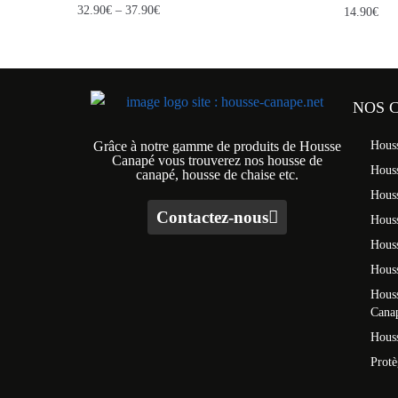
32.90
€
–
37.90
€
14.90
€
NOS 
Grâce à notre gamme de produits de Housse
Hous
Canapé vous trouverez nos housse de
Hous
canapé, housse de chaise etc.
Hous
Contactez-nous
Houss
Hous
Houss
Houss
Cana
Houss
Prot