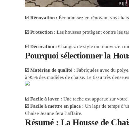
☑️
Rénovation :
Économisez en rénovant vos chaises
☑️
Protection :
Les housses protègent contre les tach
☑️
Décoration :
Changez de style ou innovez en un 
Pourquoi sélectionner la Hou
☑️
Matériau de qualité :
Fabriquées avec du polyest
à 95% des modèles de chaise. Le tissu très dense es
☑️
Facile à laver :
Une tache est apparue sur votre h
☑️
Facile à mettre en place :
Un laps de temps d’une
Chaise Jeanne fera l’affaire.
Résumé : La Housse de Chaise