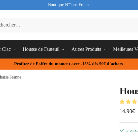
Boutique N°1 en France
c Clac
Housse de Fauteuil
Autres Produits
Meilleures V
Profitez de l’offre du moment avec -15% dès 50€ d’achats
haise Jeanne
Hous
14.90
€
5 en s