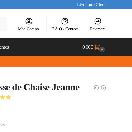
Livraison Offerte
Mon Compte
F.A.Q / Contact
Paiement
entes
0.00
€
0
se de Chaise Jeanne
tock