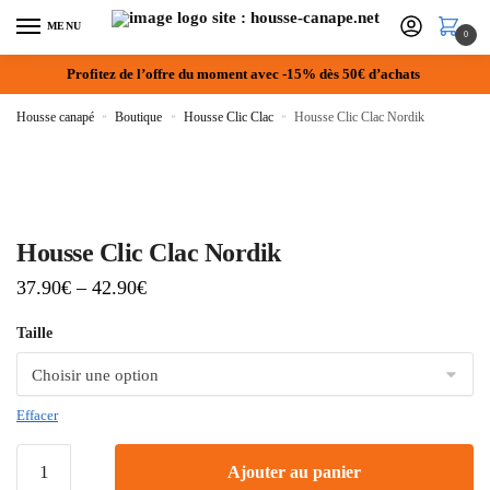
MENU
0
Profitez de l’offre du moment avec -15% dès 50€ d’achats
Housse canapé
»
Boutique
»
Housse Clic Clac
»
Housse Clic Clac Nordik
Housse Clic Clac Nordik
37.90
€
–
42.90
€
Taille
Effacer
Ajouter au panier