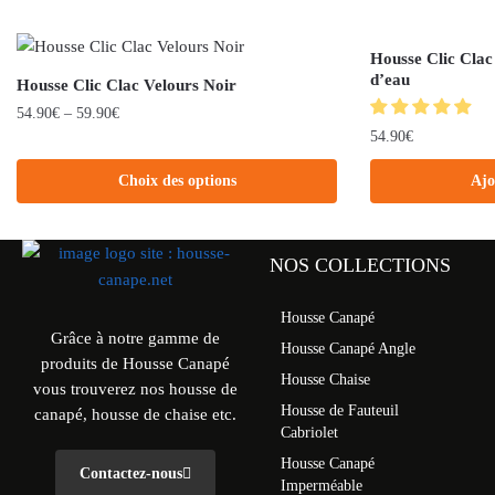
Housse Clic Clac
d’eau
Housse Clic Clac Velours Noir
54.90
€
–
59.90
€
54.90
€
Choix des options
Ajo
NOS COLLECTIONS
Housse Canapé
Grâce à notre gamme de
Housse Canapé Angle
produits de Housse Canapé
Housse Chaise
vous trouverez nos housse de
Housse de Fauteuil
canapé, housse de chaise etc.
Cabriolet
Housse Canapé
Contactez-nous
Imperméable