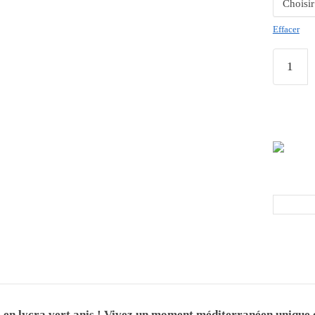
Effacer
 en lycra vert anis ! Vivez un moment méditerranéen unique et