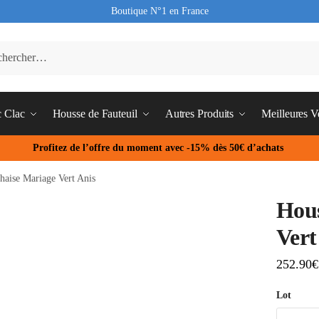
Boutique N°1 en France
c Clac
Housse de Fauteuil
Autres Produits
Meilleures V
Profitez de l’offre du moment avec -15% dès 50€ d’achats
haise Mariage Vert Anis
Hous
Vert
252.90
€
Lot