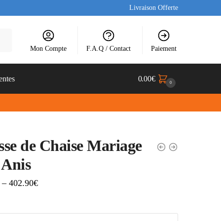
Livraison Offerte
Mon Compte
F.A.Q / Contact
Paiement
entes
0.00
€
0
se de Chaise Mariage
 Anis
–
402.90
€