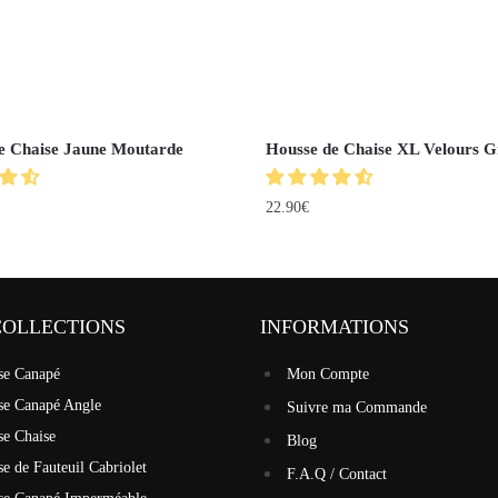
e Chaise Jaune Moutarde
Housse de Chaise XL Velours G
22.90
€
COLLECTIONS
INFORMATIONS
se Canapé
Mon Compte
se Canapé Angle
Suivre ma Commande
se Chaise
Blog
e de Fauteuil Cabriolet
F.A.Q / Contact