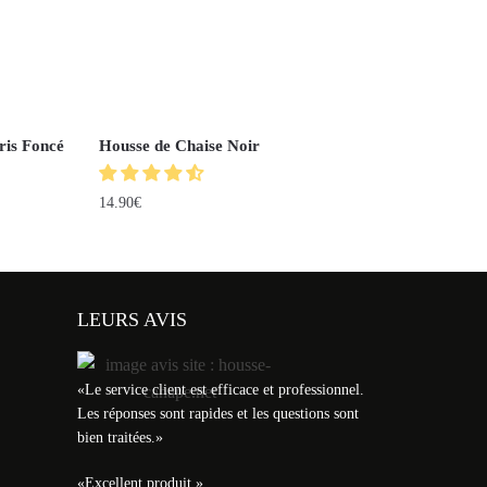
ris Foncé
Housse de Chaise Noir
14.90
€
LEURS AVIS
«
Le service client est efficace et professionnel.
Les réponses sont rapides et les questions sont
bien traitées.
»
«
Excellent produit.
»