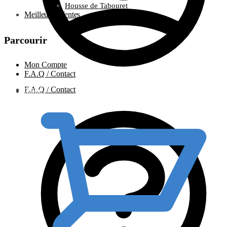
Housse de Tabouret
Meilleures Ventes
Parcourir
Mon Compte
F.A.Q / Contact
F.A.Q / Contact
0.00
€