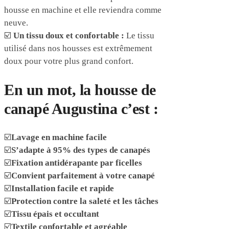
housse en machine et elle reviendra comme
neuve.
☑️
Un tissu doux et confortable :
Le tissu
utilisé dans nos housses est extrêmement
doux pour votre plus grand confort.
En un mot, la housse de
canapé Augustina c’est :
☑️
Lavage en machine facile
☑️
S’adapte à 95% des types de canapés
☑️
Fixation antidérapante par ficelles
☑️
Convient parfaitement à votre canapé
☑️
Installation facile et rapide
☑️
Protection contre la saleté et les tâches
☑️
Tissu épais et occultant
☑️
Textile confortable et agréable