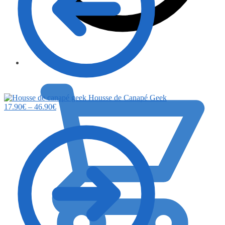
0.00
€
Housse de Canapé Geek
17.90
€
–
46.90
€