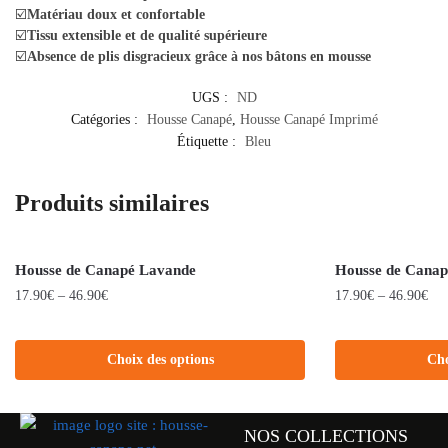
☑️
Matériau doux et confortable
☑️
Tissu extensible et de qualité supérieure
☑️
Absence de plis disgracieux grâce à nos bâtons en mousse
UGS :
ND
Catégories :
Housse Canapé
,
Housse Canapé Imprimé
Étiquette :
Bleu
Produits similaires
Housse de Canapé Lavande
Housse de Canap
17.90
€
–
46.90
€
17.90
€
–
46.90
€
Choix des options
Cho
NOS COLLECTIONS