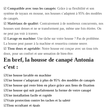
☑️
Compatible avec tous les canapés:
Grâce à sa flexibilité et son
système de tuyaux en mousse, nos housses s’adaptent à 95% des modèles
de canapés.
☑️
Matériaux de qualité:
Contrairement à de nombreux concurrents, nos
housses sont denses et ne se transforment pas, même une fois étirées. On
ne peut pas voir à travers.
☑️
Lavage en machine:
Une tâche sur votre housse ? Pas de problème.
La housse peut passer à la machine et ressortira comme neuve.
☑️
Tissu doux et agréable:
Notre housse est conçue avec un tissu très
doux, pour un confort et une sensation de bien-être.
En bref, la housse de canapé Antonia
c’est :
☑️
Une housse lavable en machine
☑️
Une housse s’adaptant à plus de 95% des modèles de canapés
☑️
Une housse qui reste bien en place grâce aux liens de fixation
☑️
Une housse qui suit parfaitement la forme de votre canapé
☑️
Une installation facile et rapide
☑️
Vraie protection contre les taches et la saleté
☑️
Tissu occultant et épais