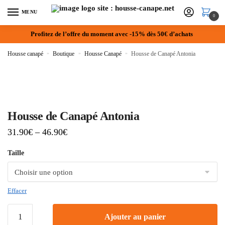
MENU
0
Profitez de l’offre du moment avec -15% dès 50€ d’achats
Housse canapé
»
Boutique
»
Housse Canapé
»
Housse de Canapé Antonia
Housse de Canapé Antonia
31.90
€
–
46.90
€
Taille
Effacer
Ajouter au panier