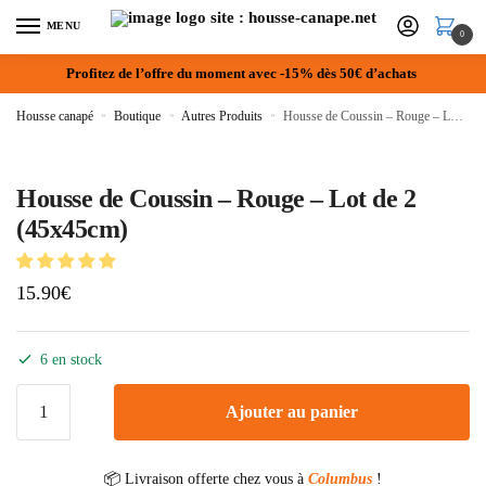
MENU
0
Profitez de l’offre du moment avec -15% dès 50€ d’achats
Housse canapé
»
Boutique
»
Autres Produits
»
Housse de Coussin – Rouge – Lot de 2 (45x45cm)
Housse de Coussin – Rouge – Lot de 2
(45x45cm)
15.90
€
6 en stock
Ajouter au panier
📦 Livraison offerte chez vous à
Columbus
!