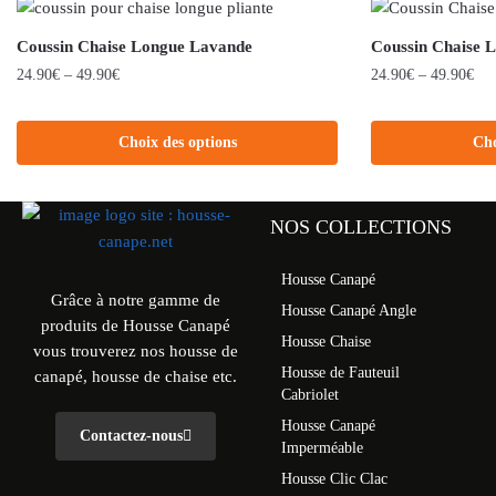
Coussin Chaise Longue Lavande
Coussin Chaise 
24.90
€
–
49.90
€
24.90
€
–
49.90
€
Choix des options
Cho
NOS COLLECTIONS
Housse Canapé
Grâce à notre gamme de
Housse Canapé Angle
produits de Housse Canapé
Housse Chaise
vous trouverez nos housse de
Housse de Fauteuil
canapé, housse de chaise etc.
Cabriolet
Housse Canapé
Contactez-nous
Imperméable
Housse Clic Clac