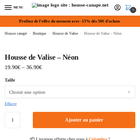
MENU
0
Profitez de l’offre du moment avec -15% dès 50€ d’achats
Housse canapé
»
Boutique
»
Housse de Valise
»
Housse de Valise – Néon
Housse de Valise – Néon
19.90
€
–
36.90
€
Taille
Effacer
Ajouter au panier
📦 Livraison offerte chez vous à
Columbus
!