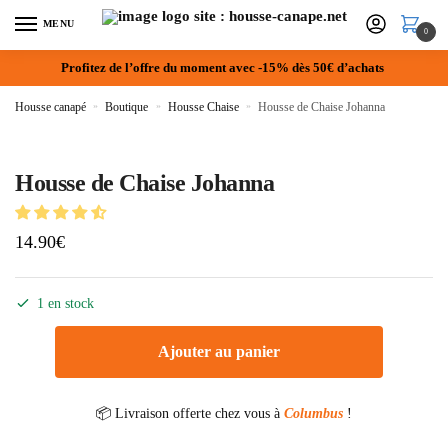
MENU
0
Profitez de l’offre du moment avec -15% dès 50€ d’achats
Housse canapé
»
Boutique
»
Housse Chaise
»
Housse de Chaise Johanna
Housse de Chaise Johanna
14.90
€
1 en stock
Ajouter au panier
📦 Livraison offerte chez vous à
Columbus
!