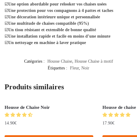
☑️
Une option abordable pour relooker vos chaises usées
☑️
Une protection pour vos compagnons à 4 pattes et taches
☑️
Une décoration intérieure unique et personnalisée
☑️
Une multitude de chaises compatible (95%)
☑️
Un tissu résistant et extensible de bonne qualité
☑️
Une installation rapide et facile en moins d’une minute
☑️
Un nettoyage en machine à laver pratique
Catégories :
Housse Chaise
,
Housse Chaise à motif
Étiquettes :
Fleur
,
Noir
Produits similaires
Housse de Chaise Noir
Housse de chaise 
14.90
€
17.90
€