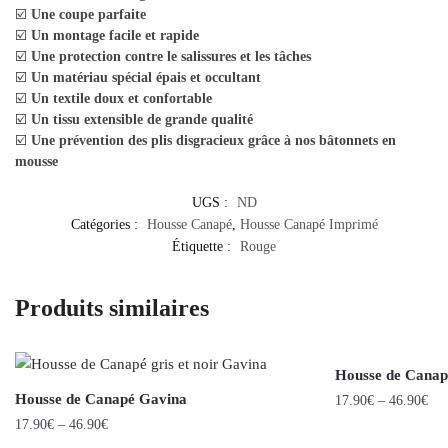
☑️
Une coupe parfaite
☑️
Un montage facile et rapide
☑️
Une protection contre le salissures et les tâches
☑️
Un matériau spécial épais et occultant
☑️
Un textile doux et confortable
☑️
Un tissu extensible de grande qualité
☑️
Une prévention des plis disgracieux grâce à nos bâtonnets en
mousse
UGS :
ND
Catégories :
Housse Canapé
,
Housse Canapé Imprimé
Étiquette :
Rouge
Produits similaires
Housse de Canap
Housse de Canapé Gavina
17.90
€
–
46.90
€
17.90
€
–
46.90
€