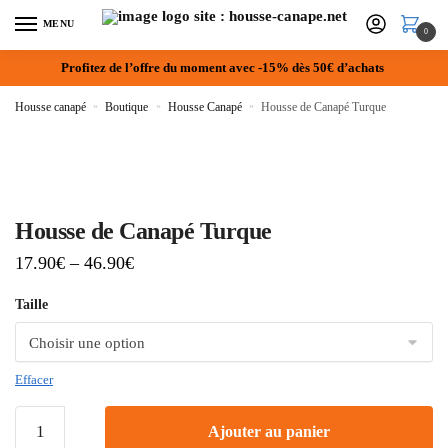
MENU
0
Profitez de l’offre du moment avec -15% dès 50€ d’achats
Housse canapé
»
Boutique
»
Housse Canapé
»
Housse de Canapé Turque
Housse de Canapé Turque
17.90
€
–
46.90
€
Taille
Effacer
Ajouter au panier