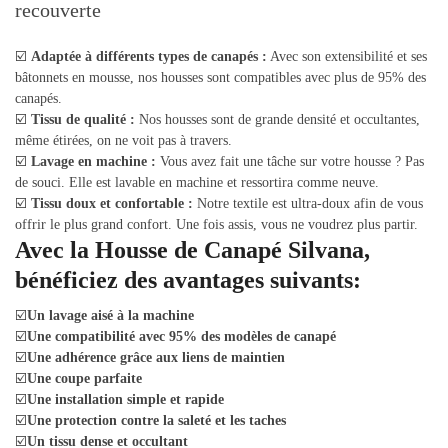
☑️
Adaptée à différents types de canapés :
Avec son extensibilité et ses
bâtonnets en mousse, nos housses sont compatibles avec plus de 95% des
canapés.
☑️
Tissu de qualité :
Nos housses sont de grande densité et occultantes,
même étirées, on ne voit pas à travers.
☑️
Lavage en machine :
Vous avez fait une tâche sur votre housse ? Pas
de souci. Elle est lavable en machine et ressortira comme neuve.
☑️
Tissu doux et confortable :
Notre textile est ultra-doux afin de vous
offrir le plus grand confort. Une fois assis, vous ne voudrez plus partir.
Avec la Housse de Canapé Silvana,
bénéficiez des avantages suivants:
☑️
Un lavage aisé à la machine
☑️
Une compatibilité avec 95% des modèles de canapé
☑️
Une adhérence grâce aux liens de maintien
☑️
Une coupe parfaite
☑️
Une installation simple et rapide
☑️
Une protection contre la saleté et les taches
☑️
Un tissu dense et occultant