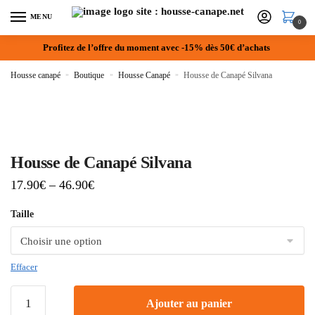
MENU
0
Profitez de l’offre du moment avec -15% dès 50€ d’achats
Housse canapé
»
Boutique
»
Housse Canapé
»
Housse de Canapé Silvana
Housse de Canapé Silvana
17.90
€
–
46.90
€
Taille
Effacer
Ajouter au panier