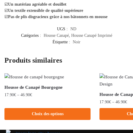
☑️
Un matériau agréable et douillet
☑️
Un textile extensible de qualité supérieure
☑️
Pas de plis disgracieux grâce à nos bâtonnets en mousse
UGS :
ND
Catégories :
Housse Canapé
,
Housse Canapé Imprimé
Étiquette :
Noir
Produits similaires
Housse de Canapé Bourgogne
Housse de Canap
17.90
€
–
46.90
€
17.90
€
–
46.90
€
Choix des options
Cho