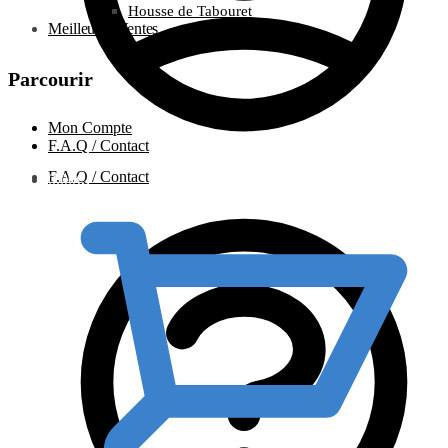
Housse de Tabouret
Meilleures Ventes
Parcourir
Mon Compte
F.A.Q / Contact
F.A.Q / Contact
0.00
€