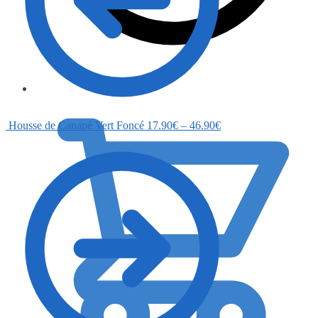
0.00
€
Housse de Canapé Vert Foncé
17.90
€
–
46.90
€