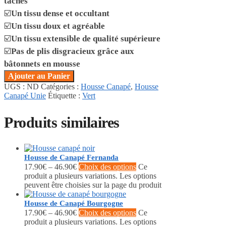
taches
☑️
Un tissu dense et occultant
☑️
Un tissu doux et agréable
☑️
Un tissu extensible de qualité supérieure
☑️
Pas de plis disgracieux grâce aux
bâtonnets en mousse
Ajouter au Panier
UGS :
ND
Catégories :
Housse Canapé
,
Housse
Canapé Unie
Étiquette :
Vert
Produits similaires
Housse de Canapé Fernanda
17.90
€
–
46.90
€
Choix des options
Ce
produit a plusieurs variations. Les options
peuvent être choisies sur la page du produit
Housse de Canapé Bourgogne
17.90
€
–
46.90
€
Choix des options
Ce
produit a plusieurs variations. Les options