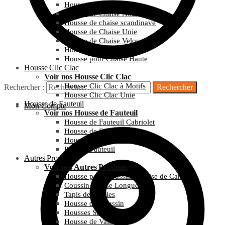
Housse Chaise Mariage
Housse de Chaise Noël
Housse de chaise scandinave
Housse de Chaise Unie
Housse de Chaise Velours
Housse pour Chaise Haute
Housse pour Chaise Haute
Housse Clic Clac
Voir nos Housse Clic Clac
Housse Clic Clac à Motifs
Rechercher :
Housse Clic Clac Unie
Housse de Fauteuil
Mon Compte
Voir nos Housse de Fauteuil
Housse de Fauteuil Cabriolet
Housse de Fauteuil Relax
Housse pour Fauteuil WingBack
Protège Fauteuil
Autres Produits
Voir nos Autres Produits
Housse pour Coussin d’assise de Canapé
Coussin Chaise Longue
Tapis de feuilles
Housse de Coussin
Housses Simili Cuir
Housse de Valise