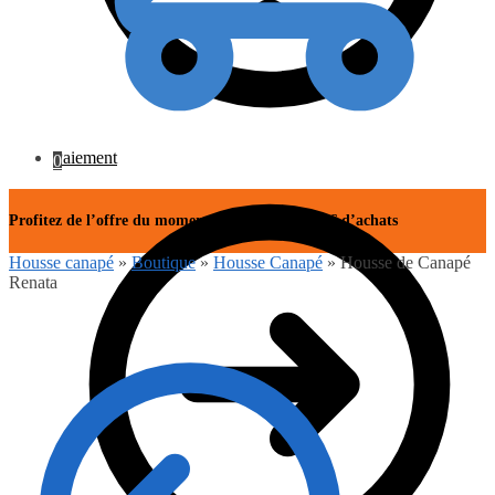
Paiement
0
Profitez de l’offre du moment avec -15% dès 50€ d’achats
Housse canapé
»
Boutique
»
Housse Canapé
»
Housse de Canapé
Renata