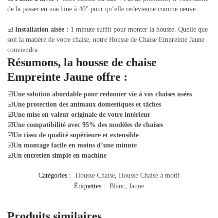
de la passer en machine à 40° pour qu’elle redevienne comme neuve.
☑️
Installation aisée :
1 minute suffit pour monter la housse. Quelle que
soit la matière de votre chaise, notre Housse de Chaise Empreinte Jaune
conviendra.
Résumons, la housse de chaise
Empreinte Jaune offre :
☑️
Une solution abordable pour redonner vie à vos chaises usées
☑️
Une protection des animaux domestiques et tâches
☑️
Une mise en valeur originale de votre intérieur
☑️
Une compatibilité avec 95% des modèles de chaises
☑️
Un tissu de qualité supérieure et extensible
☑️
Un montage facile en moins d’une minute
☑️
Un entretien simple en machine
Catégories :
Housse Chaise
,
Housse Chaise à motif
Étiquettes :
Blanc
,
Jaune
Produits similaires