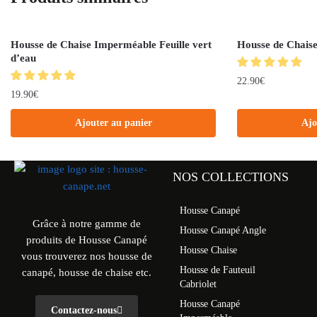
Housse de Chaise Imperméable Feuille vert
Housse de Chais
d’eau
22.90
€
19.90
€
Ajouter au panier
Ajo
NOS COLLECTIONS
Housse Canapé
Grâce à notre gamme de
Housse Canapé Angle
produits de Housse Canapé
Housse Chaise
vous trouverez nos housse de
Housse de Fauteuil
canapé, housse de chaise etc.
Cabriolet
Housse Canapé
Contactez-nous