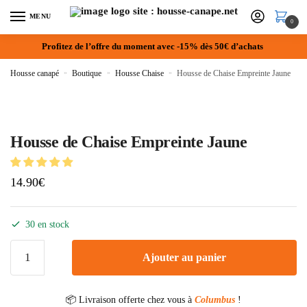
MENU
0
Profitez de l’offre du moment avec -15% dès 50€ d’achats
Housse canapé
»
Boutique
»
Housse Chaise
»
Housse de Chaise Empreinte Jaune
Housse de Chaise Empreinte Jaune
14.90
€
30 en stock
Ajouter au panier
📦 Livraison offerte chez vous à
Columbus
!