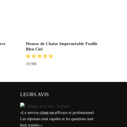
ave
Housse de Chaise Imperméable Feuille
Bleu Ciel
19.90
€
LEURS AVIS
«
Le service client est efficace et professionnel.
Les réponses sont rapides et les questions sont
bien traitées.
»