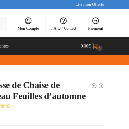
Livraison Offerte
Mon Compte
F.A.Q / Contact
Paiement
entes
0.00
€
0
se de Chaise de
au Feuilles d’automne