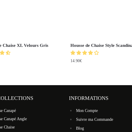
e Chaise XL Velours Gris
Housse de Chaise Style Scandin
14.90
€
COLLECTIONS
INFORMATIONS
se Canapé
Mon Compte
se Canapé Angle
Suivre ma Commande
se Chaise
Blog