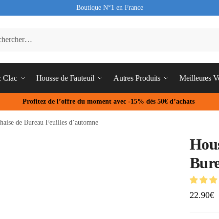
Boutique N°1 en France
c Clac
Housse de Fauteuil
Autres Produits
Meilleures V
Profitez de l’offre du moment avec -15% dès 50€ d’achats
haise de Bureau Feuilles d’automne
Hous
Bure
22.90
€