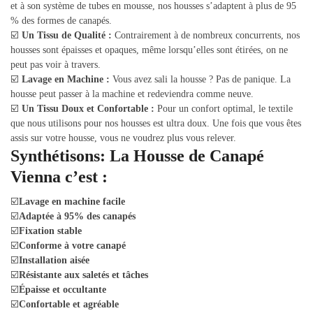
et à son système de tubes en mousse, nos housses s’adaptent à plus de 95
% des formes de canapés.
☑️
Un Tissu de Qualité :
Contrairement à de nombreux concurrents, nos
housses sont épaisses et opaques, même lorsqu’elles sont étirées, on ne
peut pas voir à travers.
☑️
Lavage en Machine :
Vous avez sali la housse ? Pas de panique. La
housse peut passer à la machine et redeviendra comme neuve.
☑️
Un Tissu Doux et Confortable :
Pour un confort optimal, le textile
que nous utilisons pour nos housses est ultra doux. Une fois que vous êtes
assis sur votre housse, vous ne voudrez plus vous relever.
Synthétisons: La Housse de Canapé
Vienna c’est :
☑️
Lavage en machine facile
☑️
Adaptée à 95% des canapés
☑️
Fixation stable
☑️
Conforme à votre canapé
☑️
Installation aisée
☑️
Résistante aux saletés et tâches
☑️
Épaisse et occultante
☑️
Confortable et agréable