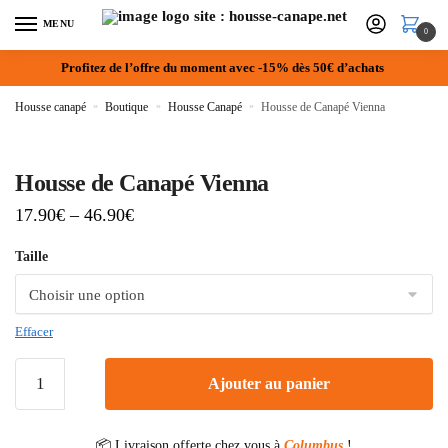
MENU
0
Profitez de l’offre du moment avec -15% dès 50€ d’achats
Housse canapé
»
Boutique
»
Housse Canapé
»
Housse de Canapé Vienna
Housse de Canapé Vienna
17.90
€
–
46.90
€
Taille
Effacer
Ajouter au panier
📦 Livraison offerte chez vous à
Columbus
!