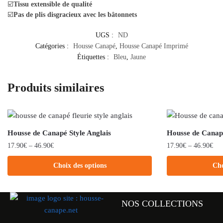
☑️
Tissu extensible de qualité
☑️
Pas de plis disgracieux avec les bâtonnets
UGS :
ND
Catégories :
Housse Canapé
,
Housse Canapé Imprimé
Étiquettes :
Bleu
,
Jaune
Produits similaires
Housse de Canapé Style Anglais
Housse de Cana
17.90
€
–
46.90
€
17.90
€
–
46.90
€
Choix des options
Cho
NOS COLLECTIONS