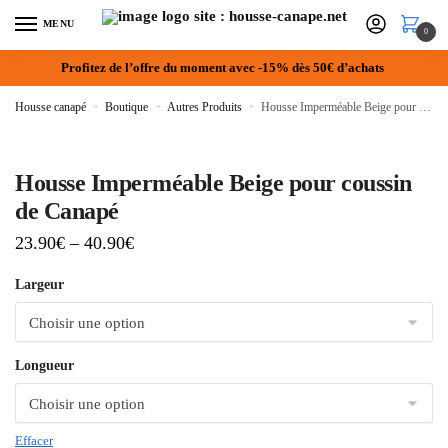
MENU
0
Profitez de l’offre du moment avec -15% dès 50€ d’achats
Housse canapé
»
Boutique
»
Autres Produits
»
Housse Imperméable Beige pour coussin de Canapé
Housse Imperméable Beige pour coussin
de Canapé
23.90
€
–
40.90
€
Largeur
Longueur
Effacer