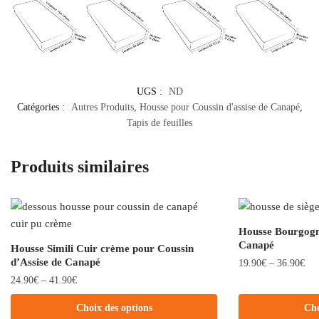
UGS :
ND
Catégories :
Autres Produits
,
Housse pour Coussin d'assise de Canapé
,
Tapis de feuilles
Produits similaires
Housse Bourgogne
Canapé
Housse Simili Cuir crème pour Coussin
d’Assise de Canapé
19.90
€
–
36.90
€
24.90
€
–
41.90
€
Choix des options
Cho