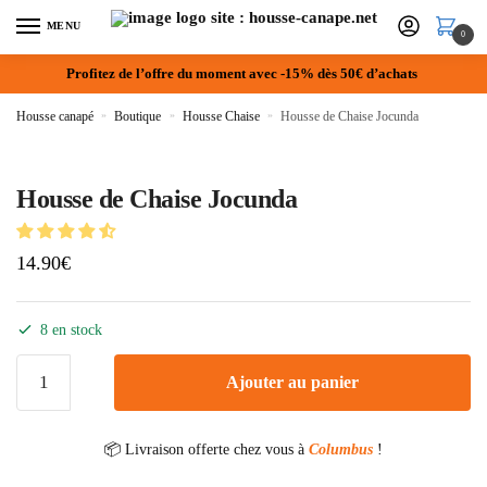
MENU
0
Profitez de l’offre du moment avec -15% dès 50€ d’achats
Housse canapé
»
Boutique
»
Housse Chaise
»
Housse de Chaise Jocunda
Housse de Chaise Jocunda
14.90
€
8 en stock
Ajouter au panier
📦 Livraison offerte chez vous à
Columbus
!