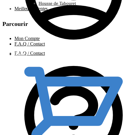
Housse de Tabouret
Meilleures Ventes
Parcourir
Mon Compte
F.A.Q / Contact
F.A.Q / Contact
0.00
€