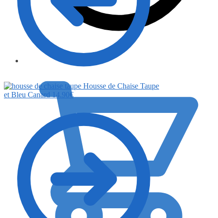
0.00
€
Housse de Chaise Taupe
et Bleu Canard
14.90
€