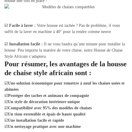
housse une fois en place !
☑️
Facile à laver :
Votre housse est tachée ? Pas de problème, il vous
suffit de la laver en machine à 40° pour la rendre comme neuve.
☑️
Installation facile :
Il ne vous faudra qu’une minute pour installer la
housse. Peu importe la matière de votre chaise, notre Housse de Chaise
Style Africain s’adaptera.
Pour résumer, les avantages de la housse
de chaise style africain sont :
☑️
Une solution économique pour remettre à neuf les chaises usées et
abîmées
☑️
Protéger des taches et animaux de compagnie
☑️
Un style de décoration intérieure unique
☑️
Compatibilité avec 95% des modèles de chaises
☑️
Un tissu extensible et épais de haute qualité
☑️
Une installation facile et rapide
☑️
Un nettoyage pratique avec une machine