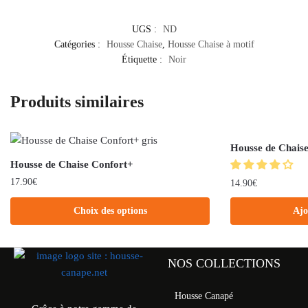
UGS :
ND
Catégories :
Housse Chaise
,
Housse Chaise à motif
Étiquette :
Noir
Produits similaires
Housse de Chaise
Housse de Chaise Confort+
17.90
€
14.90
€
Choix des options
Ajo
NOS COLLECTIONS
Housse Canapé