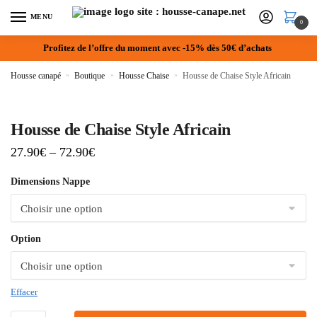
MENU
0
Profitez de l’offre du moment avec -15% dès 50€ d’achats
Housse canapé
»
Boutique
»
Housse Chaise
»
Housse de Chaise Style Africain
Housse de Chaise Style Africain
27.90
€
–
72.90
€
Dimensions Nappe
Option
Effacer