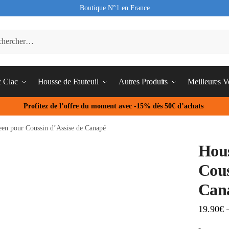
Boutique N°1 en France
c Clac
Housse de Fauteuil
Autres Produits
Meilleures V
Profitez de l’offre du moment avec -15% dès 50€ d’achats
en pour Coussin d’Assise de Canapé
Hou
Cous
Can
19.90
€