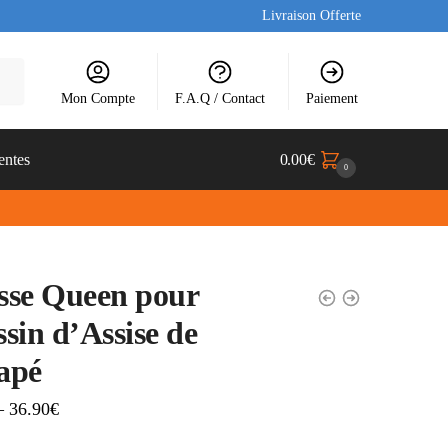
Livraison Offerte
Mon Compte
F.A.Q / Contact
Paiement
entes
0.00
€
0
sse Queen pour
sin d’Assise de
apé
–
36.90
€