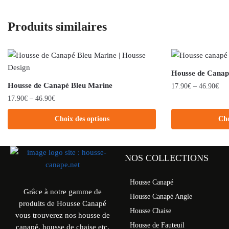
Produits similaires
Housse de Canap
Housse de Canapé Bleu Marine
17.90
€
–
46.90
€
17.90
€
–
46.90
€
Choix des options
Cho
NOS COLLECTIONS
Housse Canapé
Grâce à notre gamme de
Housse Canapé Angle
produits de Housse Canapé
Housse Chaise
vous trouverez nos housse de
Housse de Fauteuil
canapé, housse de chaise etc.