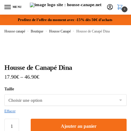
MENU
0
Profitez de l’offre du moment avec -15% dès 50€ d’achats
Housse canapé
»
Boutique
»
Housse Canapé
»
Housse de Canapé Dina
Housse de Canapé Dina
17.90
€
–
46.90
€
Taille
Effacer
Ajouter au panier