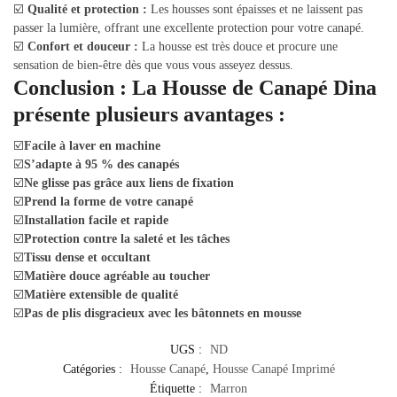
☑️
Qualité et protection :
Les housses sont épaisses et ne laissent pas
passer la lumière, offrant une excellente protection pour votre canapé.
☑️
Confort et douceur :
La housse est très douce et procure une
sensation de bien-être dès que vous vous asseyez dessus.
Conclusion : La Housse de Canapé Dina
présente plusieurs avantages :
☑️
Facile à laver en machine
☑️
S’adapte à 95 % des canapés
☑️
Ne glisse pas grâce aux liens de fixation
☑️
Prend la forme de votre canapé
☑️
Installation facile et rapide
☑️
Protection contre la saleté et les tâches
☑️
Tissu dense et occultant
☑️
Matière douce agréable au toucher
☑️
Matière extensible de qualité
☑️
Pas de plis disgracieux avec les bâtonnets en mousse
UGS :
ND
Catégories :
Housse Canapé
,
Housse Canapé Imprimé
Étiquette :
Marron