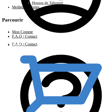
Housse de Tabouret
Meilleures Ventes
Parcourir
Mon Compte
F.A.Q / Contact
F.A.Q / Contact
0.00
€