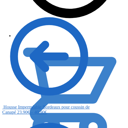
0.00
€
Housse Imperméable Bordeaux pour coussin de
Canapé
23.90
€
–
40.90
€