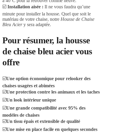
à 40°C pour la retrouver comme neuve.
☑️
Installation aisée :
Il ne vous faudra qu’une
minute pour installer la housse. Quel que soit le
matériau de votre chaise, notre
Housse de Chaise
Bleu Acier
y sera adaptée.
Pour résumer, la housse
de chaise bleu acier vous
offre
☑️
Une option économique pour relooker des
chaises usagées et abimées
☑️
Une protection contre les animaux et les taches
☑️
Un look intérieur unique
☑️
Une grande compatibilité avec 95% des
modèles de chaises
☑️
Un tissu épais et extensible de qualité
☑️
Une mise en place facile en quelques secondes