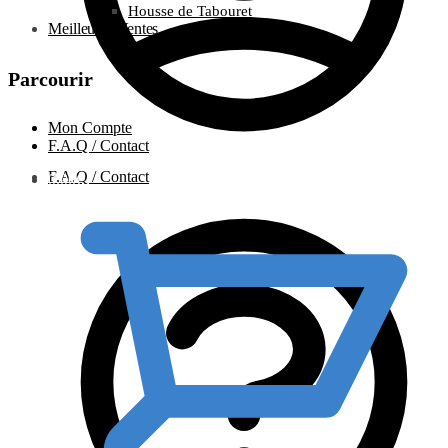
Housse de Tabouret
Meilleures Ventes
Parcourir
Mon Compte
F.A.Q / Contact
F.A.Q / Contact
0.00
€