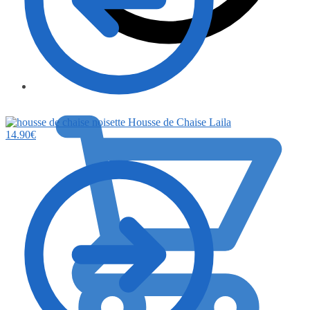
0.00
€
Housse de Chaise Laila
14.90
€