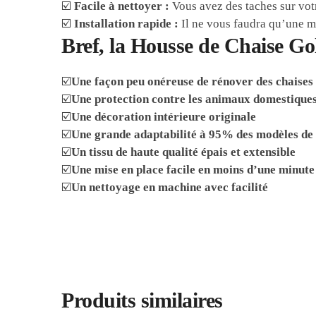
☑️
Facile à nettoyer :
Vous avez des taches sur votr
☑️
Installation rapide :
Il ne vous faudra qu’une mi
Bref, la Housse de Chaise Gol
☑️
Une façon peu onéreuse de rénover des chaises
☑️
Une protection contre les animaux domestiques 
☑️
Une décoration intérieure originale
☑️
Une grande adaptabilité à 95% des modèles de 
☑️
Un tissu de haute qualité épais et extensible
☑️
Une mise en place facile en moins d’une minute
☑️
Un nettoyage en machine avec facilité
Produits similaires