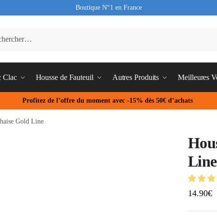
Boutique N°1 en France
c Clac
Housse de Fauteuil
Autres Produits
Meilleures V
Profitez de l’offre du moment avec -15% dès 50€ d’achats
haise Gold Line
Hous
Line
14.90
€