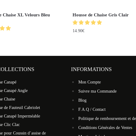
e Chaise XL Velours Bleu
Housse de Chaise Gris Clair
14.90
€
COLLECTIONS
INFORMATIONS
se Canapé
Mon Compte
se Canapé Angle
Suivre ma Commande
se Chaise
Blog
e de Fauteuil Cabriolet
F.A.Q / Contact
se Canapé Imperméable
Politique de remboursement et de
e Clic Clac
Conditions Générales de Ventes
e pour Coussin d’assise de