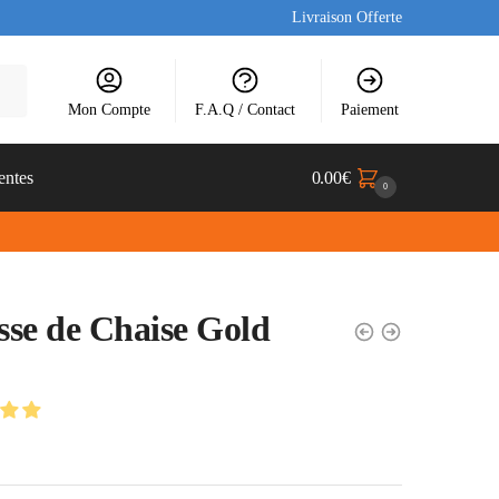
Livraison Offerte
Mon Compte
F.A.Q / Contact
Paiement
entes
0.00
€
0
se de Chaise Gold