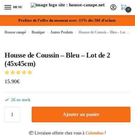
MENU
0
Profitez de l’offre du moment avec -15% dès 50€ d’achats
Housse canapé
»
Boutique
»
Autres Produits
»
Housse de Coussin – Bleu – Lot de 2 (45x45cm)
Housse de Coussin – Bleu – Lot de 2
(45x45cm)
15.90
€
26 en stock
Ajouter au panier
📦 Livraison offerte chez vous à
Columbus
!