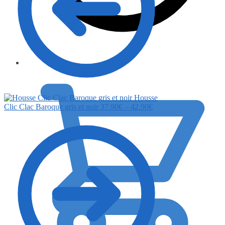
0.00
€
Housse
Clic Clac Baroque gris et noir
37.90
€
–
42.90
€