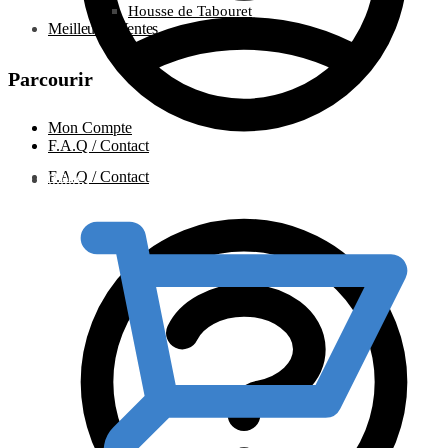
Housse de Tabouret
Meilleures Ventes
Parcourir
Mon Compte
F.A.Q / Contact
F.A.Q / Contact
0.00
€