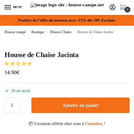
MENU
0
Profitez de l’offre du moment avec -15% dès 50€ d’achats
Housse canapé
»
Boutique
»
Housse Chaise
»
Housse de Chaise Jacinta
Housse de Chaise Jacinta
14.90
€
28 en stock
Ajouter au panier
📦 Livraison offerte chez vous à
Columbus
!