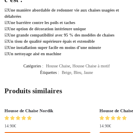
☑️
Une manière abordable de redonner vie aux chaises usagées et
délabrées
☑️
Une barrière contre les poils et taches
☑️
Une option de décoration intérieure unique
☑️
Une grande compatibilité avec 95 % des modèles de chaises
☑️
Un tissu de qualité supérieure épais et extensible
☑️
Une installation super facile en moins d’une minute
☑️
Un nettoyage aisé en machine
Catégories :
Housse Chaise
,
Housse Chaise à motif
Étiquettes :
Beige
,
Bleu
,
Jaune
Produits similaires
Housse de Chaise Nordik
Housse de Chaise
14.90
€
14.90
€