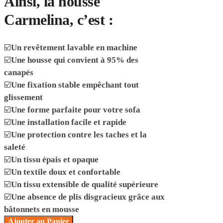
Ainsi, la housse
Carmelina, c’est :
☑️
Un revêtement lavable en machine
☑️
Une housse qui convient à 95% des
canapés
☑️
Une fixation stable empêchant tout
glissement
☑️
Une forme parfaite pour votre sofa
☑️
Une installation facile et rapide
☑️
Une protection contre les taches et la
saleté
☑️
Un tissu épais et opaque
☑️
Un textile doux et confortable
☑️
Un tissu extensible de qualité supérieure
☑️
Une absence de plis disgracieux grâce aux
bâtonnets en mousse
Ajouter au Panier