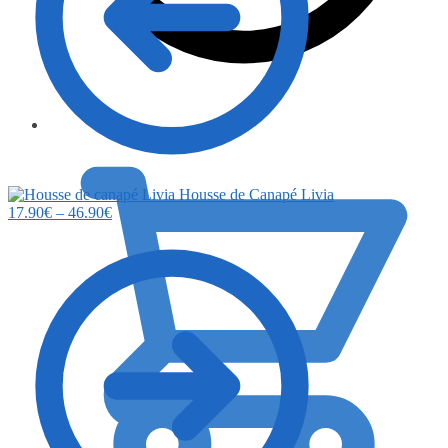
0.00
€
Housse de Canapé Livia
17.90
€
–
46.90
€