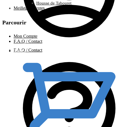
Housse de Tabouret
Meilleures Ventes
Parcourir
Mon Compte
F.A.Q / Contact
F.A.Q / Contact
0.00
€