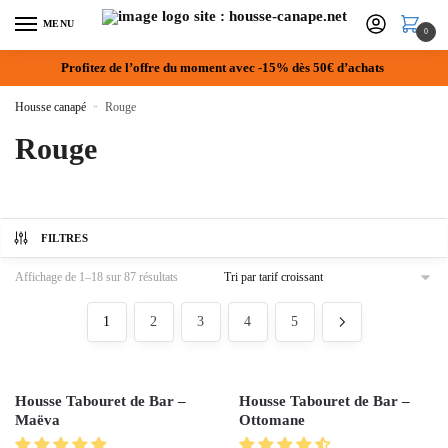
MENU
0
Profitez de l’offre du moment avec -15% dès 50€ d’achats
Housse canapé
»
Rouge
Rouge
FILTRES
Affichage de 1–18 sur 87 résultats
1
2
3
4
5
Housse Tabouret de Bar –
Housse Tabouret de Bar –
Maëva
Ottomane