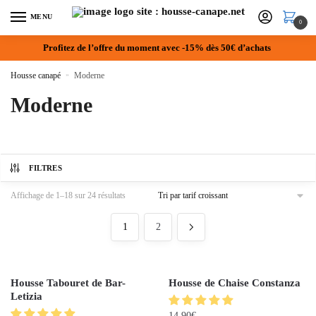
MENU
0
Profitez de l’offre du moment avec -15% dès 50€ d’achats
Housse canapé
»
Moderne
Moderne
FILTRES
Affichage de 1–18 sur 24 résultats
1
2
Housse Tabouret de Bar-
Housse de Chaise Constanza
Letizia
14.90
€