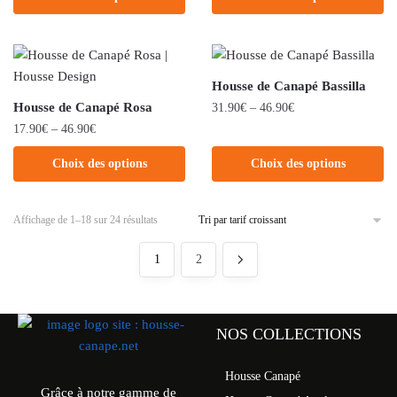
Housse de Canapé Bassilla
Housse de Canapé Rosa
31.90
€
–
46.90
€
17.90
€
–
46.90
€
Choix des options
Choix des options
Affichage de 1–18 sur 24 résultats
1
2
NOS COLLECTIONS
Housse Canapé
Grâce à notre gamme de