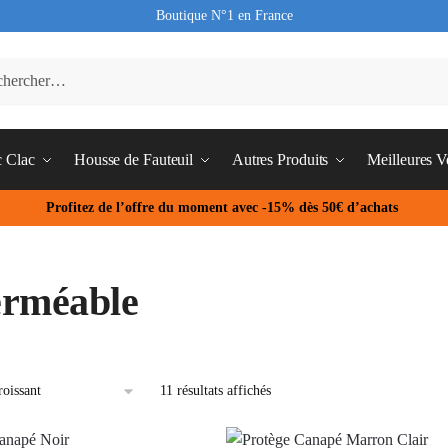
Boutique N°1 en France
c Clac
Housse de Fauteuil
Autres Produits
Meilleures V
Profitez de l’offre du moment avec -15% dès 50€ d’achats
rméable
11 résultats affichés