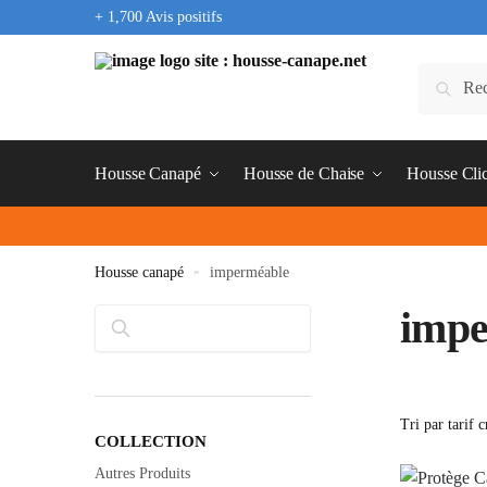
+ 1,700 Avis positifs
Housse Canapé
Housse de Chaise
Housse Cli
Housse canapé
»
imperméable
impe
Rechercher
COLLECTION
Autres Produits