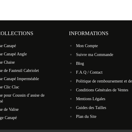
COLLECTIONS
INFORMATIONS
se Canapé
Mon Compte
se Canapé Angle
Suivre ma Commande
se Chaise
Blog
e de Fauteuil Cabriolet
F.A.Q / Contact
se Canapé Imperméable
Politique de remboursement et de
e Clic Clac
Conditions Générales de Ventes
e pour Coussin d’assise de
Mentions Légales
pé
Guides des Tailles
e de Valise
Plan du Site
ège Canapé