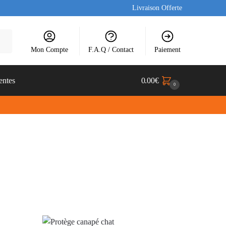
Livraison Offerte
Mon Compte
F.A.Q / Contact
Paiement
entes
0.00
€
0