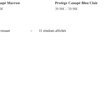
napé Marron
Protège Canapé Bleu Clair
0
€
39.90
€
–
59.90
€
11 résultats affichés